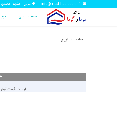
info@mashhad-cooler.ir
آدرس - مشهد- مجتمع تجاری آف
صفحه اصلی
موجو
خانه
لورچ
عن
لیست قیمت کولر آبی لور