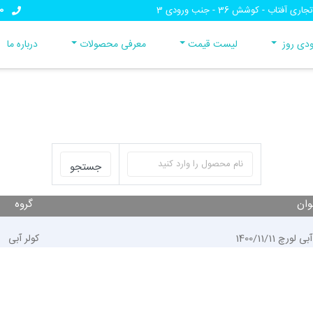
0
تاب - کوشش 36 - جنب ورودی 3
دی روز
لیست قیمت
معرفی محصولات
درباره ما
وان
گروه
چ 1400/11/11
کولر آبی