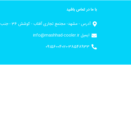
با ما در تماس باشید
آدرس - مشهد- مجتمع تجاری آفتاب - کوشش 36 - جنب ورودی 3
ایمیل info@mashhad-cooler.ir
09156004020-38548933