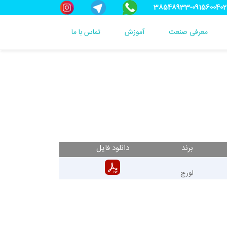
38548933-0915600402
معرفی صنعت
آموزش
تماس با ما
برند
دانلود فایل
لورچ