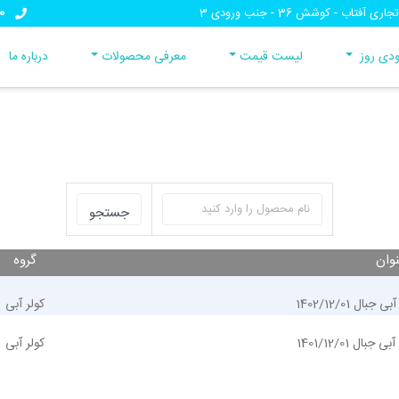
0
تاب - کوشش 36 - جنب ورودی 3
دی روز
لیست قیمت
معرفی محصولات
درباره ما
وان
گروه
ل 1402/12/01
کولر آبی
ل 1401/12/01
کولر آبی