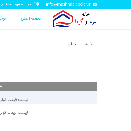
info@mashhad-cooler.ir
آدرس - مشهد- مجتمع تجاری آف
صفحه اصلی
موجو
خانه
جبال
عن
لیست قیمت کولر آبی جبا
لیست قیمت کولر آبی جبا