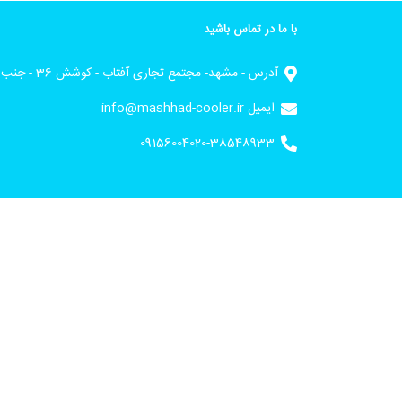
با ما در تماس باشید
آدرس - مشهد- مجتمع تجاری آفتاب - کوشش 36 - جنب ورودی 3
ایمیل info@mashhad-cooler.ir
09156004020-38548933