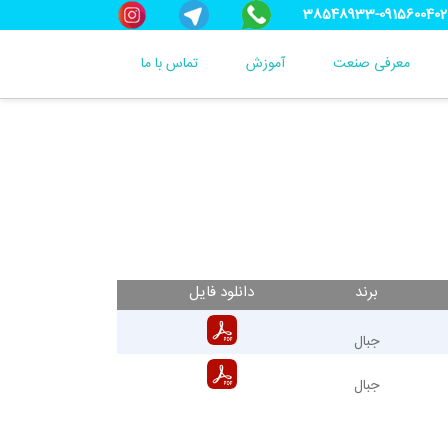
38548933-0915600402
معرفی صنعت
آموزش
تماس با ما
برند
دانلود فایل
جبال
جبال