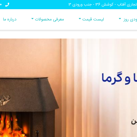
0
تاب - کوشش 36 - جنب ورودی 3
دی روز
لیست قیمت
معرفی محصولات
درباره ما