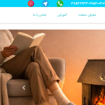
38548933-0915600402
معرفی صنعت
آموزش
تماس با ما
Next