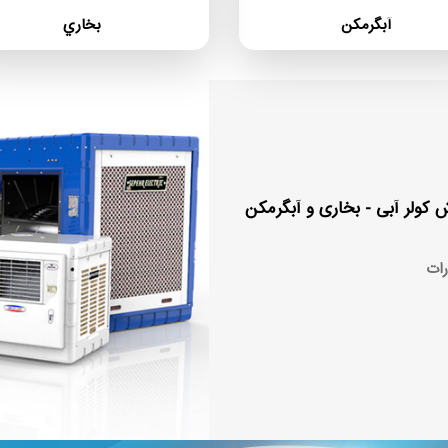
آبگرمكن
بخاري
کولر آبی - بخاری و آبگرمکن
رات