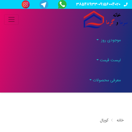
38548933-09156004020
موجودی روز
لیست قیمت
معرفی محصولات
خانه
کوپال